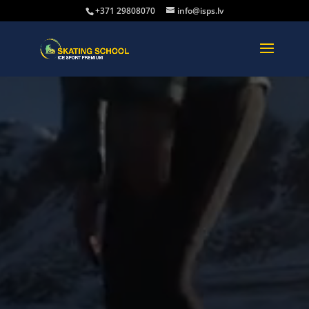
Video
+371 29808070
info@isps.lv
atskaņotājs